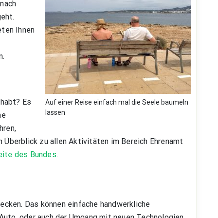
 nach
eht.
ten Ihnen
n.
gehabt? Es
Auf einer Reise einfach mal die Seele baumeln
lassen
he
hren,
n Überblick zu allen Aktivitäten im Bereich Ehrenamt
eite des Bundes
.
tdecken. Das können einfache handwerkliche
 Auto, oder auch der Umgang mit neuen Technologien.